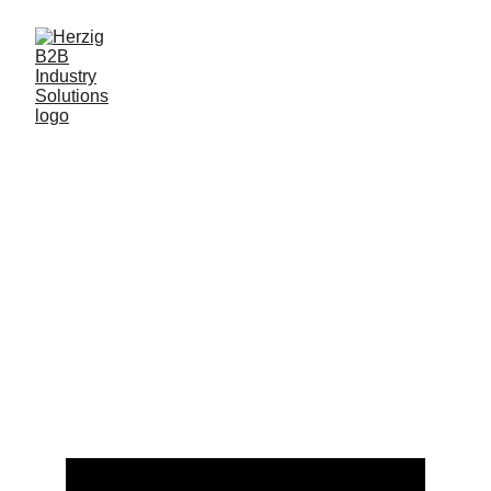
Verarbeitungstechn
ologie – Effiziente 
Lösungen für die 
Lebensmittelproduk
tion