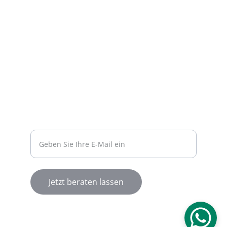
DIENSTLEISTUNGEN
info@herzigb2b.de
+49 151 10745292
BERATUNG
Ihre E-Mail-Adresse
Jetzt beraten lassen