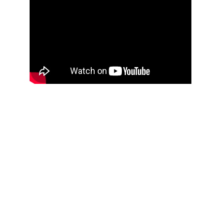
Unsere 
Verarbeitungstechnologien
bieten innovative und zuverlässige 
Lösungen für die Herstellung von 
Milchprodukten wie Butter, 
Schmelzkäse und anderen pastösen 
Lebensmitteln. Die Maschinen von 
FASA gewährleisten höchste Effizienz 
und Qualität in der Produktion, 