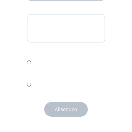
Nachrichten *
Single choice*
Ich habe die
Datenschutzerklärung gelesen und
akzeptiere sie.
Ich bin damit einverstanden,
Werbeinformationen zu erhalten.
Absenden