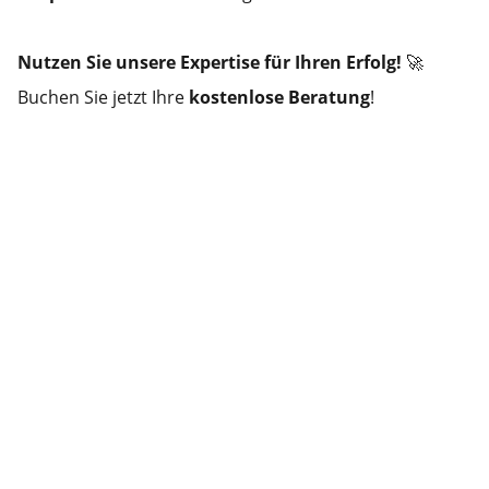
Nutzen Sie unsere Expertise für Ihren Erfolg!
🚀
Buchen Sie jetzt Ihre
kostenlose Beratung
!
Kontaktieren Sie 
uns
Kontaktieren Sie uns noch heute
Wir sind bereit, Ihnen bei allen Fragen 
weiterzuhelfen – füllen Sie einfach das 