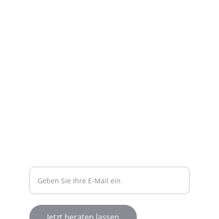
Freiheitstrasse 124/126 15745 Wildau
DIENSTLEISTUNGEN
info@herzigb2b.de
+49 151 10745292
BERATUNG
Ihre E-Mail-Adresse
Jetzt beraten lassen